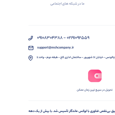
ما در شبکه های اجتماعی
02191092559 - 09108304388
support@mshcompany.ir
 شهریور - ساختمان اداری کاج - طبقه دوم - واحد 11
تحویل در سریع ترین زمان ممکن
 به رشد، نوآوری و تلفیق بی‌نقص فناوری با لوکس ماندگار تأسیس شد. با بیش از یک دهه