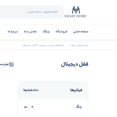
صفحه اصلی
فروشگاه
وبلاگ
تماس با ما
درباره ما
مای اسمارت هوم
محصولات برچسب خورده “قفل دیجیتال”
قفل دیجیتال
مرتب‌س
فیلترها
حذف‌فیلتر‌ها
رنگ
2