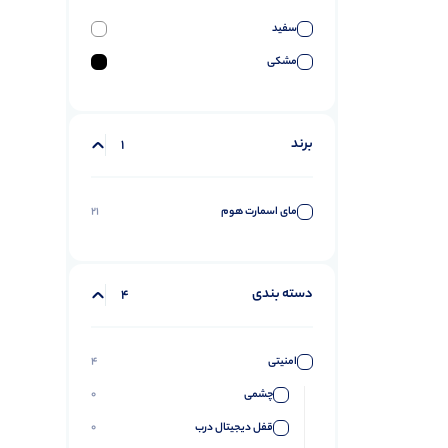
سفید
مشکی
برند
1
مای اسمارت هوم
21
دسته بندی
4
امنیتی
4
چشمی
0
قفل دیجیتال درب
0