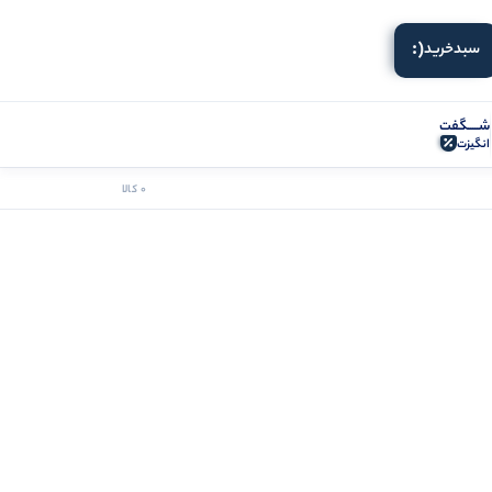
(:
سبد‌خرید
شـــــگفت
انگیزت
0 کالا