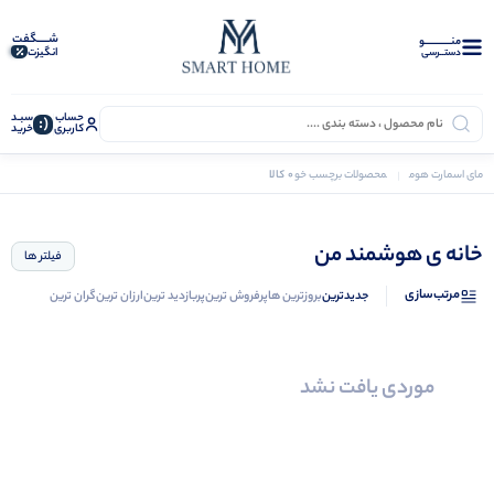
شـــــگفت
منــــــــــــو
انگیزت
دستــرسی
حساب
سبـد
(:
کاربری
خرید
0 کالا
مای اسمارت هوم
محصولات برچسب خورده “خانه ی هوشمند من”
خانه ی هوشمند من
فیلتر ها
مرتب‌سازی
جدیدترین
بروزترین ها
پرفروش ترین
پربازدید ترین
ارزان ترین
گران ترین
موردی یافت نشد